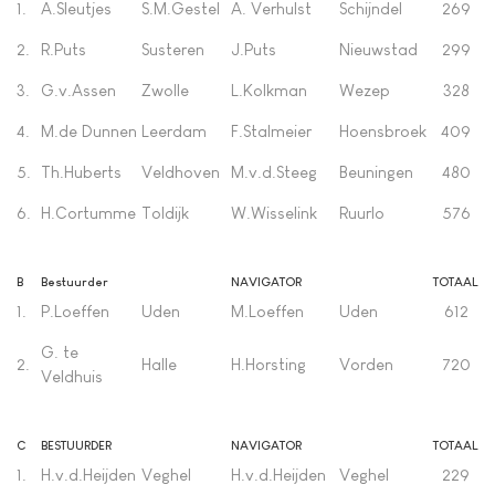
1.
A.Sleutjes
S.M.Gestel
A. Verhulst
Schijndel
269
2.
R.Puts
Susteren
J.Puts
Nieuwstad
299
3.
G.v.Assen
Zwolle
L.Kolkman
Wezep
328
4.
M.de Dunnen
Leerdam
F.Stalmeier
Hoensbroek
409
5.
Th.Huberts
Veldhoven
M.v.d.Steeg
Beuningen
480
6.
H.Cortumme
Toldijk
W.Wisselink
Ruurlo
576
B
Bestuurder
NAVIGATOR
TOTAAL
1.
P.Loeffen
Uden
M.Loeffen
Uden
612
G. te
2.
Halle
H.Horsting
Vorden
720
Veldhuis
C
BESTUURDER
NAVIGATOR
TOTAAL
1.
H.v.d.Heijden
Veghel
H.v.d.Heijden
Veghel
229