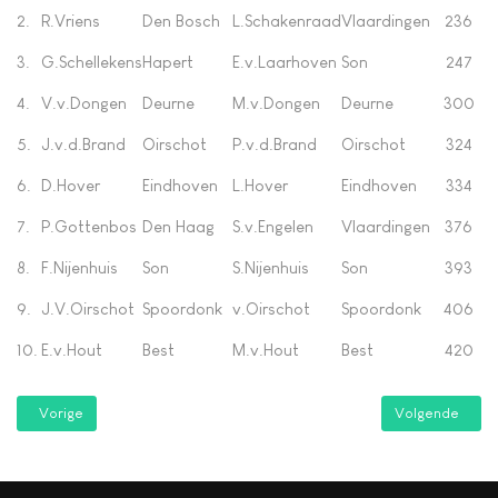
2.
R.Vriens
Den Bosch
L.Schakenraad
Vlaardingen
236
3.
G.Schellekens
Hapert
E.v.Laarhoven
Son
247
4.
V.v.Dongen
Deurne
M.v.Dongen
Deurne
300
5.
J.v.d.Brand
Oirschot
P.v.d.Brand
Oirschot
324
6.
D.Hover
Eindhoven
L.Hover
Eindhoven
334
7.
P.Gottenbos
Den Haag
S.v.Engelen
Vlaardingen
376
8.
F.Nijenhuis
Son
S.Nijenhuis
Son
393
9.
J.V.Oirschot
Spoordonk
v.Oirschot
Spoordonk
406
10.
E.v.Hout
Best
M.v.Hout
Best
420
Vorig artikel: 50e Nacht van Best
Volgende artike
Vorige
Volgende