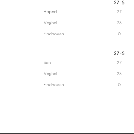
27-5
Hapert
27
Veghel
23
Eindhoven
0
27-5
Son
27
Veghel
23
Eindhoven
0