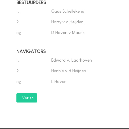
BESTUURDERS
1.
Guus Schellekens
2.
Harry v.d.Heijden
ng
D.Hover-v.Maurik
NAVIGATORS
1.
Edward v. Laarhoven
2.
Hennie v.d.Heijden
ng
L.Hover
Vorig artikel: C-klasse
Vorige