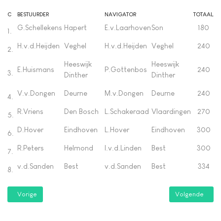
C
BESTUURDER
NAVIGATOR
TOTAAL
G.Schellekens
Hapert
E.v.Laarhoven
Son
180
1.
H.v.d.Heijden
Veghel
H.v.d.Heijden
Veghel
240
2.
Heeswijk
Heeswijk
E.Huismans
P.Gottenbos
240
3.
Dinther
Dinther
V.v.Dongen
Deurne
M.v.Dongen
Deurne
240
4.
R.Vriens
Den Bosch
L.Schakeraad
Vlaardingen
270
5.
D.Hover
Eindhoven
L.Hover
Eindhoven
300
6.
R.Peters
Helmond
I.v.d.Linden
Best
300
7.
v.d.Sanden
Best
v.d.Sanden
Best
334
8.
Vorig artikel: Betuwerit
Volgende artikel
Vorige
Volgende