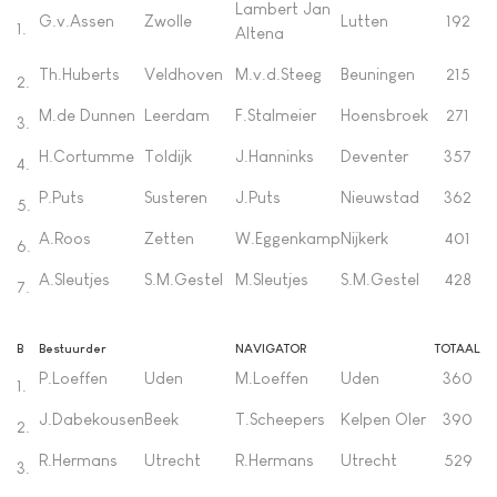
Lambert Jan
G.v.Assen
Zwolle
Lutten
192
1.
Altena
Th.Huberts
Veldhoven
M.v.d.Steeg
Beuningen
215
2.
M.de Dunnen
Leerdam
F.Stalmeier
Hoensbroek
271
3.
H.Cortumme
Toldijk
J.Hanninks
Deventer
357
4.
P.Puts
Susteren
J.Puts
Nieuwstad
362
5.
A.Roos
Zetten
W.Eggenkamp
Nijkerk
401
6.
A.Sleutjes
S.M.Gestel
M.Sleutjes
S.M.Gestel
428
7.
B
Bestuurder
NAVIGATOR
TOTAAL
P.Loeffen
Uden
M.Loeffen
Uden
360
1.
J.Dabekousen
Beek
T.Scheepers
Kelpen Oler
390
2.
R.Hermans
Utrecht
R.Hermans
Utrecht
529
3.